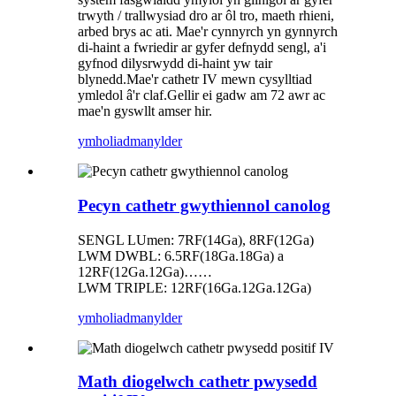
trwyth / trallwysiad dro ar ôl tro, maeth rhieni,
arbed brys ac ati. Mae'r cynnyrch yn gynnyrch
di-haint a fwriedir ar gyfer defnydd sengl, a'i
gyfnod dilysrwydd di-haint yw tair
blynedd.Mae'r cathetr IV mewn cysylltiad
ymledol â'r claf.Gellir ei gadw am 72 awr ac
mae'n gyswllt amser hir.
ymholiad
manylder
Pecyn cathetr gwythiennol canolog
SENGL LUmen: 7RF(14Ga), 8RF(12Ga)
LWM DWBL: 6.5RF(18Ga.18Ga) a
12RF(12Ga.12Ga)……
LWM TRIPLE: 12RF(16Ga.12Ga.12Ga)
ymholiad
manylder
Math diogelwch cathetr pwysedd