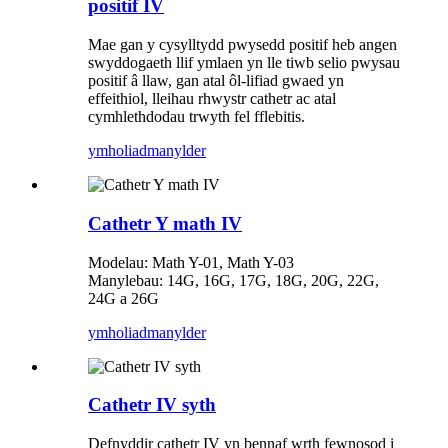
positif IV
Mae gan y cysylltydd pwysedd positif heb angen
swyddogaeth llif ymlaen yn lle tiwb selio pwysau
positif â llaw, gan atal ôl-lifiad gwaed yn
effeithiol, lleihau rhwystr cathetr ac atal
cymhlethdodau trwyth fel fflebitis.
ymholiad
manylder
Cathetr Y math IV
Modelau: Math Y-01, Math Y-03
Manylebau: 14G, 16G, 17G, 18G, 20G, 22G,
24G a 26G
ymholiad
manylder
Cathetr IV syth
Defnyddir cathetr IV yn bennaf wrth fewnosod i