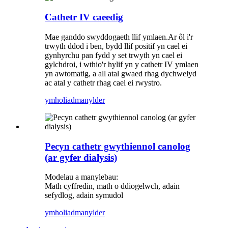
Cathetr IV caeedig
Mae ganddo swyddogaeth llif ymlaen.Ar ôl i'r
trwyth ddod i ben, bydd llif positif yn cael ei
gynhyrchu pan fydd y set trwyth yn cael ei
gylchdroi, i wthio'r hylif yn y cathetr IV ymlaen
yn awtomatig, a all atal gwaed rhag dychwelyd
ac atal y cathetr rhag cael ei rwystro.
ymholiad
manylder
Pecyn cathetr gwythiennol canolog
(ar gyfer dialysis)
Modelau a manylebau:
Math cyffredin, math o ddiogelwch, adain
sefydlog, adain symudol
ymholiad
manylder