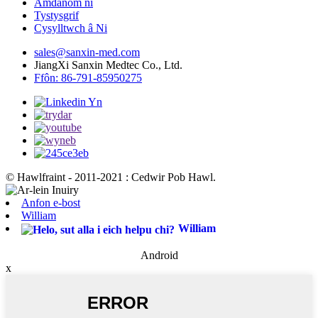
Amdanom ni
Tystysgrif
Cysylltwch â Ni
sales@sanxin-med.com
JiangXi Sanxin Medtec Co., Ltd.
Ffôn: 86-791-85950275
© Hawlfraint - 2011-2021 : Cedwir Pob Hawl.
Anfon e-bost
William
William
Android
x