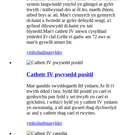
system fasgwlaidd ymylol yn glinigol ar gyfer
trwyth / trallwysiad dro ar ôl tro, maeth rhieni,
arbed brys ac ati. Mae'r cynnyrch yn gynnyrch
di-haint a fwriedir ar gyfer defnydd sengl, a'i
gyfnod dilysrwydd di-haint yw tair
blynedd.Mae'r cathetr IV mewn cysylltiad
ymledol â'r claf.Gellir ei gadw am 72 awr ac
mae'n gyswllt amser hir.
ymholiad
manylder
Cathetr IV pwysedd positif
Mae ganddo swyddogaeth llif ymlaen.Ar ôl i'r
trwyth ddod i ben, bydd llif positif yn cael ei
gynhyrchu pan fydd y set trwyth yn cael ei
gylchdroi, i wthio'r hylif yn y cathetr IV ymlaen
yn awtomatig, a all atal gwaed rhag dychwelyd
ac atal y cathetr rhag cael ei rwystro.
ymholiad
manylder