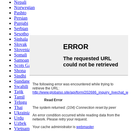
Nepali
Norwegian
Pashto
Persian
Punjabi
Serbian
Sesotho
Sinhala
Slovak
Slovenian
Somali
Samoan
Scots Gaelic
Shona
Sindhi
Sundanese
Swahili
Tajik
Tamil
Telugu
Thai
Ukrainian
Urdu
Uzbek
Vietnamese