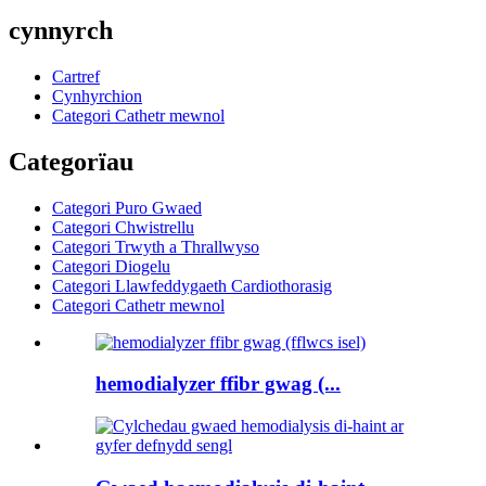
cynnyrch
Cartref
Cynhyrchion
Categori Cathetr mewnol
Categorïau
Categori Puro Gwaed
Categori Chwistrellu
Categori Trwyth a Thrallwyso
Categori Diogelu
Categori Llawfeddygaeth Cardiothorasig
Categori Cathetr mewnol
hemodialyzer ffibr gwag (...