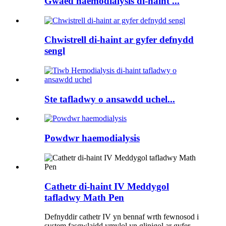
Gwaed haemodialysis di-haint ...
Chwistrell di-haint ar gyfer defnydd
sengl
Ste tafladwy o ansawdd uchel...
Powdwr haemodialysis
Cathetr di-haint IV Meddygol
tafladwy Math Pen
Defnyddir cathetr IV yn bennaf wrth fewnosod i
system fasgwlaidd ymylol yn glinigol ar gyfer