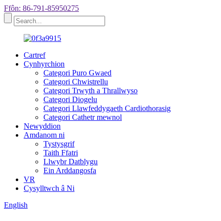
Ffôn: 86-791-85950275
Cartref
Cynhyrchion
Categori Puro Gwaed
Categori Chwistrellu
Categori Trwyth a Thrallwyso
Categori Diogelu
Categori Llawfeddygaeth Cardiothorasig
Categori Cathetr mewnol
Newyddion
Amdanom ni
Tystysgrif
Taith Ffatri
Llwybr Datblygu
Ein Arddangosfa
VR
Cysylltwch â Ni
English