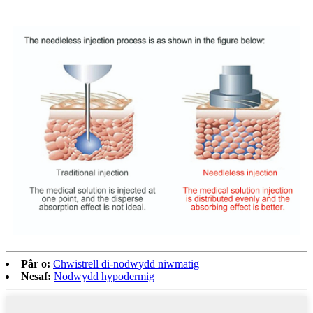
Pâr o:
Chwistrell di-nodwydd niwmatig
Nesaf:
Nodwydd hypodermig