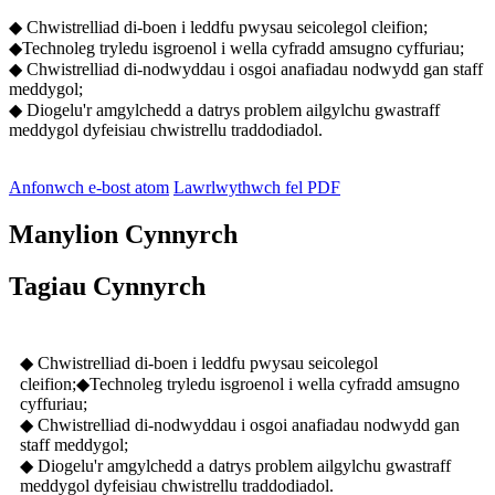
◆ Chwistrelliad di-boen i leddfu pwysau seicolegol cleifion;
◆Technoleg tryledu isgroenol i wella cyfradd amsugno cyffuriau;
◆ Chwistrelliad di-nodwyddau i osgoi anafiadau nodwydd gan staff
meddygol;
◆ Diogelu'r amgylchedd a datrys problem ailgylchu gwastraff
meddygol dyfeisiau chwistrellu traddodiadol.
Anfonwch e-bost atom
Lawrlwythwch fel PDF
Manylion Cynnyrch
Tagiau Cynnyrch
◆ Chwistrelliad di-boen i leddfu pwysau seicolegol
cleifion;◆Technoleg tryledu isgroenol i wella cyfradd amsugno
cyffuriau;
◆ Chwistrelliad di-nodwyddau i osgoi anafiadau nodwydd gan
staff meddygol;
◆ Diogelu'r amgylchedd a datrys problem ailgylchu gwastraff
meddygol dyfeisiau chwistrellu traddodiadol.