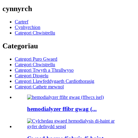
cynnyrch
Cartref
Cynhyrchion
Categori Chwistrellu
Categorïau
Categori Puro Gwaed
Categori Chwistrellu
Categori Trwyth a Thrallwyso
Categori Diogelu
Categori Llawfeddygaeth Cardiothorasig
Categori Cathetr mewnol
hemodialyzer ffibr gwag (...