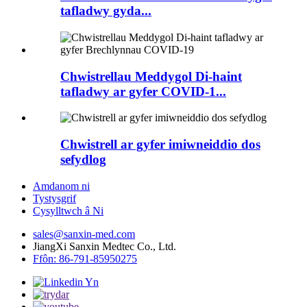
tafladwy gyda...
Chwistrellau Meddygol Di-haint
tafladwy ar gyfer COVID-1...
Chwistrell ar gyfer imiwneiddio dos
sefydlog
Amdanom ni
Tystysgrif
Cysylltwch â Ni
sales@sanxin-med.com
JiangXi Sanxin Medtec Co., Ltd.
Ffôn: 86-791-85950275