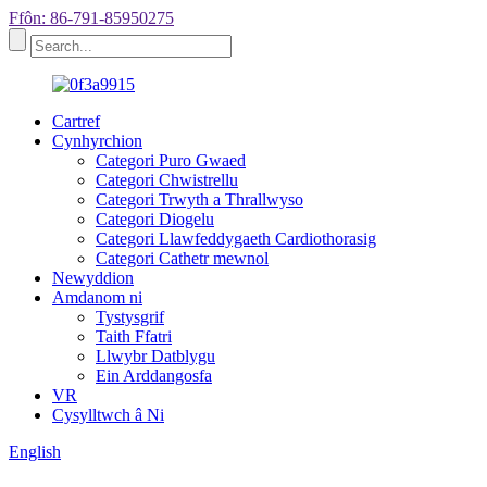
Ffôn: 86-791-85950275
Cartref
Cynhyrchion
Categori Puro Gwaed
Categori Chwistrellu
Categori Trwyth a Thrallwyso
Categori Diogelu
Categori Llawfeddygaeth Cardiothorasig
Categori Cathetr mewnol
Newyddion
Amdanom ni
Tystysgrif
Taith Ffatri
Llwybr Datblygu
Ein Arddangosfa
VR
Cysylltwch â Ni
English